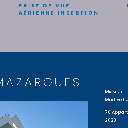
PRISE DE VUE
AÉRIENNE INSERTION
MAZARGUES
Mission
Maître d’
70 Appar
2023.